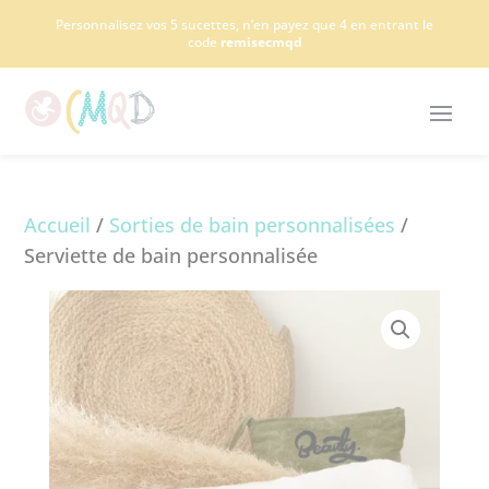
Panneau de gestion des cookies
Personnalisez vos 5 sucettes, n’en payez que 4 en entrant le
code
remisecmqd
Accueil
/
Sorties de bain personnalisées
/
Serviette de bain personnalisée