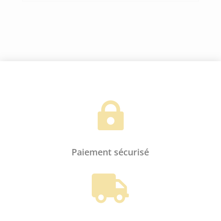
Votre adresse e-mail ne sera pas publiée.
Les champs obligatoires sont indiqués
avec
*

Paiement sécurisé
