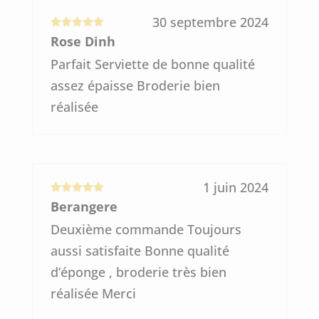
30 septembre 2024
Note
5
sur
Rose Dinh
5
Parfait Serviette de bonne qualité
assez épaisse Broderie bien
réalisée
1 juin 2024
Note
5
sur
Berangere
5
Deuxième commande Toujours
aussi satisfaite Bonne qualité
d’éponge , broderie très bien
réalisée Merci