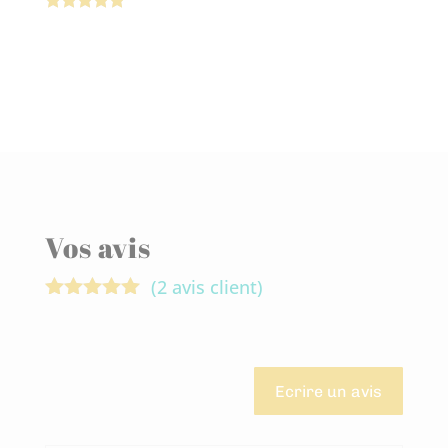
Note
5.00
sur 5
Vos avis
(
2
avis client)
Noté
5.00
sur 5
basé sur
notations
client
Ecrire un avis