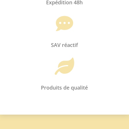
Expédition 48h
Enregistrer mon nom, mon e-mail et

mon site dans le navigateur pour mon
prochain commentaire.
SAV réactif
Envoi

Produits de qualité