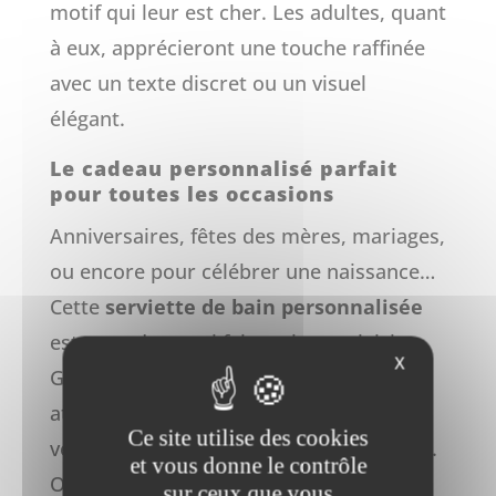
motif qui leur est cher. Les adultes, quant
à eux, apprécieront une touche raffinée
avec un texte discret ou un visuel
élégant.
Le cadeau personnalisé parfait
pour toutes les occasions
Anniversaires, fêtes des mères, mariages,
ou encore pour célébrer une naissance…
Cette
serviette de bain personnalisée
est un cadeau qui fait toujours plaisir.
X
Grâce à sa touche unique et
attentionnée, elle témoigne d’une
Ce site utilise des cookies
véritable intention et marque les esprits.
et vous donne le contrôle
Offrez un produit personnalisé et de
sur ceux que vous