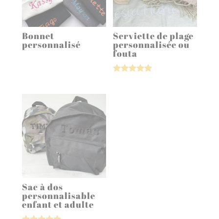
Bonnet
Serviette de plage
personnalisé
personnalisée ou
fouta
Note
5.00
sur 5
Sac à dos
personnalisable
enfant et adulte