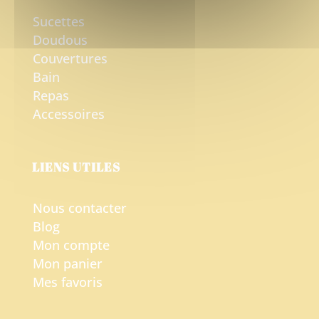
Sucettes
Doudous
Couvertures
Bain
Repas
Accessoires
LIENS UTILES
Nous contacter
Blog
Mon compte
Mon panier
Mes favoris