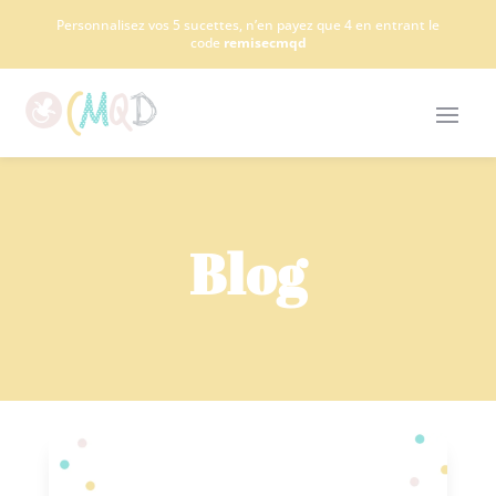
Panneau de gestion des cookies
Personnalisez vos 5 sucettes, n’en payez que 4 en entrant le
code
remisecmqd
Blog