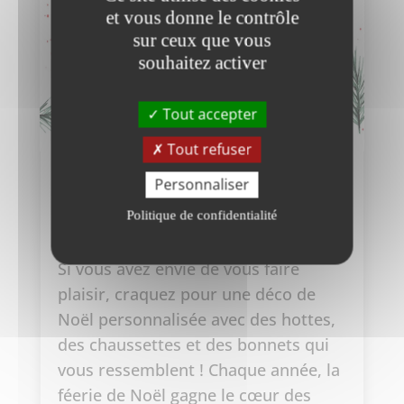
et vous donne le contrôle
sur ceux que vous
souhaitez activer
Tout accepter
Tout refuser
Personnaliser
Craquez pour une déco de
Noël personnalisée !
Politique de confidentialité
Décoration
Si vous avez envie de vous faire
plaisir, craquez pour une déco de
Noël personnalisée avec des hottes,
des chaussettes et des bonnets qui
vous ressemblent ! Chaque année, la
féerie de Noël gagne le cœur des