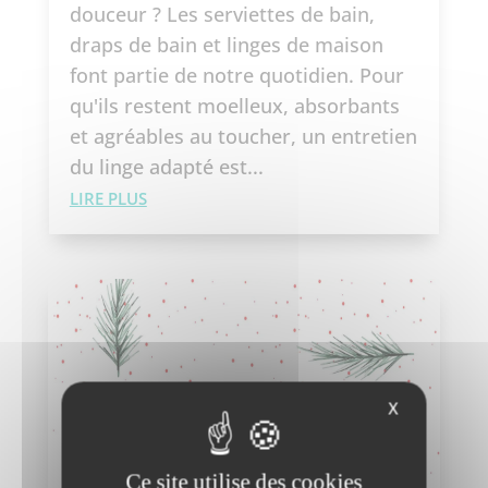
douceur ? Les serviettes de bain,
draps de bain et linges de maison
font partie de notre quotidien. Pour
qu'ils restent moelleux, absorbants
et agréables au toucher, un entretien
du linge adapté est...
LIRE PLUS
X
Ce site utilise des cookies