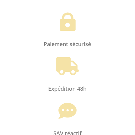

Paiement sécurisé

Expédition 48h
Enregistrer mon nom, mon e-mail et

mon site dans le navigateur pour mon
prochain commentaire.
SAV réactif
Envoi