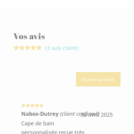
Vos avis
(
3
avis client)
Noté
5.00
sur 5
basé sur
notations
client
Ecrire un avis
Note
5
sur
Nabos-Dutrey
(client confirmé)
30 avril 2025
5
Cape de bain
personnalisée reçue très