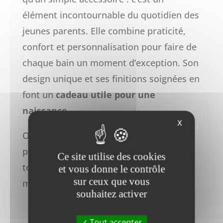
élément incontournable du quotidien des
jeunes parents. Elle combine praticité,
confort et personnalisation pour faire de
chaque bain un moment d’exception. Son
design unique et ses finitions soignées en
font un
cadeau utile pour une
naissance
.
X
Offrez ou adoptez une cape de bain
personnalisée : un petit geste qui fait
Ce site utilise des cookies
toute la différence dans les premiers
et vous donne le contrôle
sur ceux que vous
moments de la vie de bébé.
souhaitez activer
Tout accepter