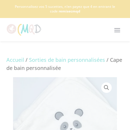
Panneau de gestion des cookies
Personnalisez vos 5 sucettes, n’en payez que 4 en entrant le
code
remisecmqd
Accueil
/
Sorties de bain personnalisées
/ Cape
de bain personnalisée