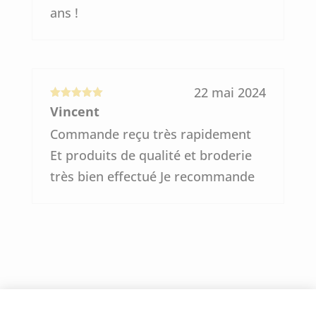
ans !
22 mai 2024
Note
5
sur
Vincent
5
Commande reçu très rapidement
Et produits de qualité et broderie
très bien effectué Je recommande
Votre adresse e-mail ne sera pas publiée.
Les champs obligatoires sont indiqués
avec
*